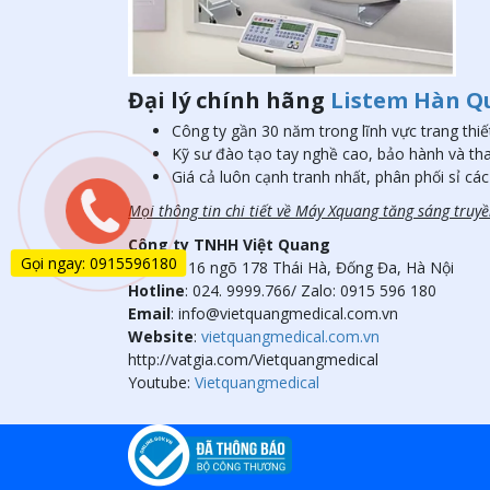
Đại lý chính hãng
Listem Hàn Q
Công ty gần 30 năm trong lĩnh vực trang thiế
Kỹ sư đào tạo tay nghề cao, bảo hành và tha
Giá cả luôn cạnh tranh nhất, phân phối sỉ các
Mọi thông tin chi tiết về Máy Xquang tăng sáng truy
Công ty TNHH Việt Quang
Gọi ngay: 0915596180
Add
: Số 16 ngõ 178 Thái Hà, Đống Đa, Hà Nội
Hotline
: 024. 9999.766/ Zalo: 0915 596 180
Email
: info@vietquangmedical.com.vn
Website
:
vietquangmedical.com.vn
http://vatgia.com/Vietquangmedical
Youtube:
Vietquangmedical