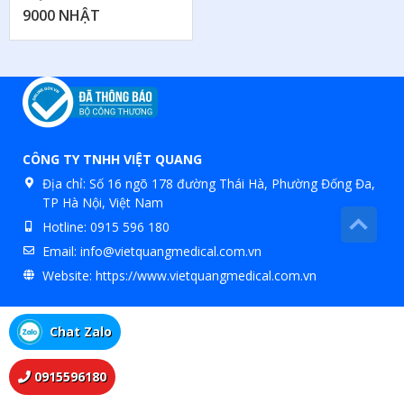
9000 NHẬT
CÔNG TY TNHH VIỆT QUANG
Địa chỉ:
Số 16 ngõ 178 đường Thái Hà, Phường Đống Đa,
TP Hà Nội, Việt Nam
Hotline:
0915 596 180
Email:
info@vietquangmedical.com.vn
Website:
https://www.vietquangmedical.com.vn
Chat Zalo
0915596180