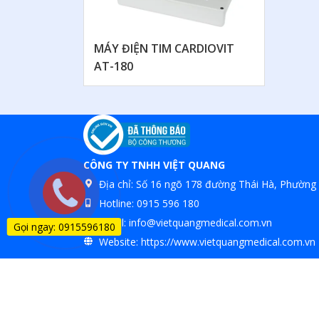
MÁY ĐIỆN TIM CARDIOVIT
AT-180
CÔNG TY TNHH VIỆT QUANG
Địa chỉ:
Số 16 ngõ 178 đường Thái Hà, Phường 
Hotline:
0915 596 180
Email:
info@vietquangmedical.com.vn
Gọi ngay: 0915596180
Website:
https://www.vietquangmedical.com.vn