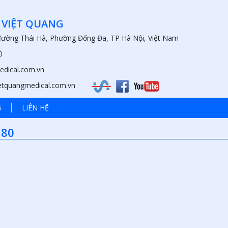
 VIỆT QUANG
 đường Thái Hà, Phường Đống Đa, TP Hà Nội, Việt Nam
0
edical.com.vn
ietquangmedical.com.vn
G
LIÊN HỆ
180