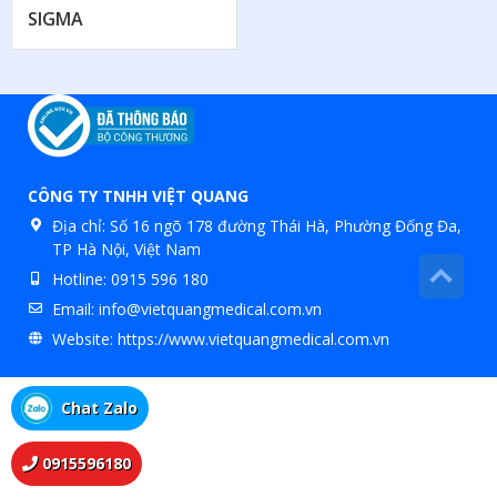
SIGMA
CÔNG TY TNHH VIỆT QUANG
Địa chỉ:
Số 16 ngõ 178 đường Thái Hà, Phường Đống Đa,
TP Hà Nội, Việt Nam
Hotline:
0915 596 180
Email:
info@vietquangmedical.com.vn
Website:
https://www.vietquangmedical.com.vn
Chat Zalo
0915596180