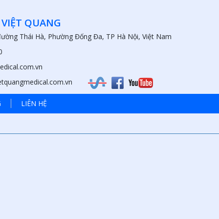
 VIỆT QUANG
 đường Thái Hà, Phường Đống Đa, TP Hà Nội, Việt Nam
0
edical.com.vn
ietquangmedical.com.vn
G
LIÊN HỆ