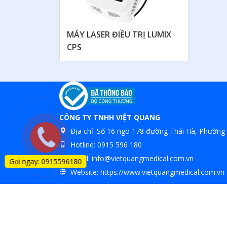
MÁY LASER ĐIỀU TRỊ LUMIX
CPS
CÔNG TY TNHH VIỆT QUANG
Địa chỉ:
Số 16 ngõ 178 đường Thái Hà, Phường 
Hotline:
0915 596 180
Email:
info@vietquangmedical.com.vn
Gọi ngay: 0915596180
Website:
https://www.vietquangmedical.com.vn