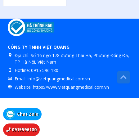
CÔNG TY TNHH VIỆT QUANG
Địa chỉ:
Số 16 ngõ 178 đường Thái Hà, Phường Đống Đa,
TP Hà Nội, Việt Nam
Hotline:
0915 596 180
Email:
info@vietquangmedical.com.vn
Website:
https://www.vietquangmedical.com.vn
Chat Zalo
0915596180