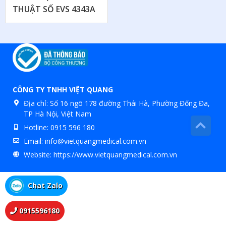
THUẬT SỐ EVS 4343A
CÔNG TY TNHH VIỆT QUANG
Địa chỉ:
Số 16 ngõ 178 đường Thái Hà, Phường Đống Đa,
TP Hà Nội, Việt Nam
Hotline:
0915 596 180
Email:
info@vietquangmedical.com.vn
Website:
https://www.vietquangmedical.com.vn
Chat Zalo
0915596180