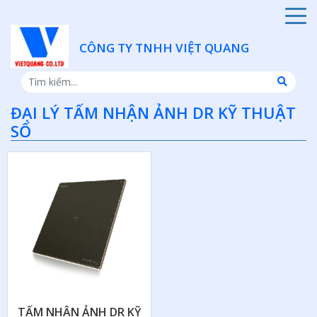
CÔNG TY TNHH VIỆT QUANG
ĐẠI LÝ TẤM NHẬN ẢNH DR KỸ THUẬT
SỐ
TẤM NHẬN ẢNH DR KỸ