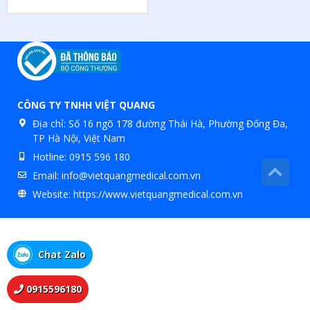
CÔNG TY TNHH VIỆT QUANG
Địa chỉ:
Số 16 ngõ 178 đường Thái Hà, Phường Đống Đa,
TP Hà Nội, Việt Nam
Hotline:
0915 596 180
Email:
info@vietquangmedical.com.vn
Website:
https://www.vietquangmedical.com.vn
Chat Zalo
0915596180