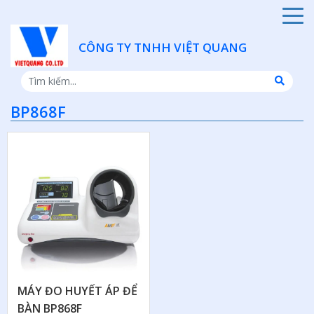
CÔNG TY TNHH VIỆT QUANG
BP868F
MÁY ĐO HUYẾT ÁP ĐỂ
BÀN BP868F