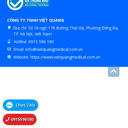
CÔNG TY TNHH VIỆT QUANG
Địa chỉ:
Số 16 ngõ 178 đường Thái Hà, Phường Đống Đa,
TP Hà Nội, Việt Nam
Hotline:
0915 596 180
Email:
info@vietquangmedical.com.vn
Website:
https://www.vietquangmedical.com.vn
Chat Zalo
0915596180