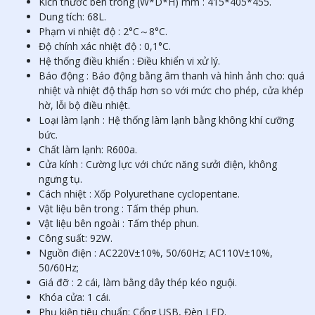
Kích thước bên trong (W*D*H) mm : 415*405*455.
Dung tích: 68L.
Phạm vi nhiệt độ : 2°C～8°C.
Độ chính xác nhiệt độ : 0,1°C.
Hệ thống điều khiển : Điều khiển vi xử lý.
Báo động : Báo động bằng âm thanh và hình ảnh cho: quá
nhiệt và nhiệt độ thấp hơn so với mức cho phép, cửa khép
hờ, lỗi bộ điều nhiệt.
Loại làm lạnh : Hệ thống làm lạnh bằng không khí cưỡng
bức.
Chất làm lạnh: R600a.
Cửa kính : Cường lực với chức năng sưởi điện, không
ngưng tụ.
Cách nhiệt : Xốp Polyurethane cyclopentane.
Vật liệu bên trong : Tấm thép phun.
Vật liệu bên ngoài : Tấm thép phun.
Công suất: 92W.
Nguồn điện : AC220V±10%, 50/60Hz; AC110V±10%,
50/60Hz;
Giá đỡ : 2 cái, làm bằng dây thép kéo nguội.
Khóa cửa: 1 cái.
Phụ kiện tiêu chuẩn: Cổng USB, Đèn LED.