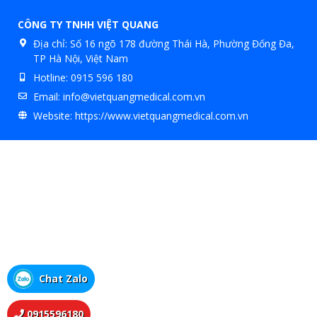
CÔNG TY TNHH VIỆT QUANG
Địa chỉ:
Số 16 ngõ 178 đường Thái Hà, Phường Đống Đa,
TP Hà Nội, Việt Nam
Hotline:
0915 596 180
Email:
info@vietquangmedical.com.vn
Website:
https://www.vietquangmedical.com.vn
Chat Zalo
0915596180