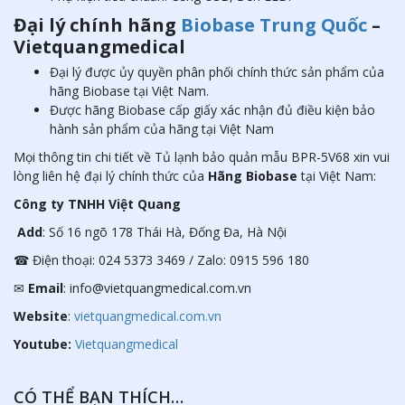
Đại lý chính hãng
Biobase Trung Quốc
–
Vietquangmedical
Đại lý được ủy quyền phân phối chính thức sản phẩm của
hãng Biobase tại Việt Nam.
Được hãng Biobase cấp giấy xác nhận đủ điều kiện bảo
hành sản phẩm của hãng tại Việt Nam
Mọi thông tin chi tiết về Tủ lạnh bảo quản mẫu BPR-5V68
xin vui
lòng liên hệ đại lý chính thức của
Hãng Biobase
tại Việt Nam:
Công ty TNHH Việt Quang
Add
: Số 16 ngõ 178 Thái Hà, Đống Đa, Hà Nội
☎ Điện thoại: 024 5373 3469 / Zalo: 0915 596 180
✉
Email
: info@vietquangmedical.com.vn
Website
:
vietquangmedical.com.vn
Youtube:
Vietquangmedical
CÓ THỂ BẠN THÍCH…